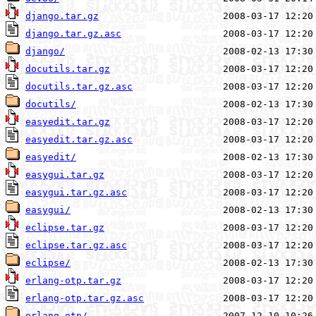
django.tar.gz
django.tar.gz.asc
django/
docutils.tar.gz
docutils.tar.gz.asc
docutils/
easyedit.tar.gz
easyedit.tar.gz.asc
easyedit/
easygui.tar.gz
easygui.tar.gz.asc
easygui/
eclipse.tar.gz
eclipse.tar.gz.asc
eclipse/
erlang-otp.tar.gz
erlang-otp.tar.gz.asc
erlang-otp/