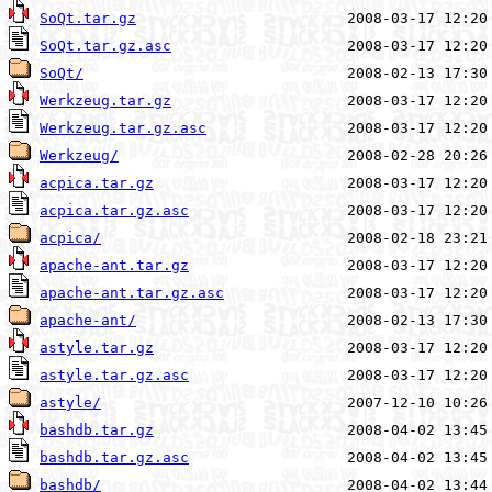
SoQt.tar.gz
SoQt.tar.gz.asc
SoQt/
Werkzeug.tar.gz
Werkzeug.tar.gz.asc
Werkzeug/
acpica.tar.gz
acpica.tar.gz.asc
acpica/
apache-ant.tar.gz
apache-ant.tar.gz.asc
apache-ant/
astyle.tar.gz
astyle.tar.gz.asc
astyle/
bashdb.tar.gz
bashdb.tar.gz.asc
bashdb/