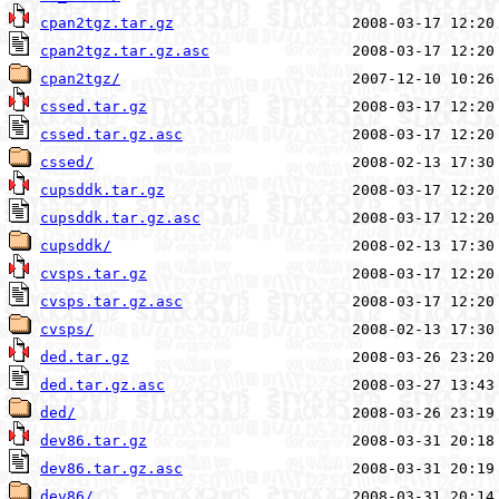
cpan2tgz.tar.gz
cpan2tgz.tar.gz.asc
cpan2tgz/
cssed.tar.gz
cssed.tar.gz.asc
cssed/
cupsddk.tar.gz
cupsddk.tar.gz.asc
cupsddk/
cvsps.tar.gz
cvsps.tar.gz.asc
cvsps/
ded.tar.gz
ded.tar.gz.asc
ded/
dev86.tar.gz
dev86.tar.gz.asc
dev86/