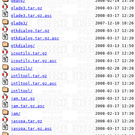
geany/
glade3.tar.gz
glade3.tar.gz.asc
glade3/
gtkdialog.tar.gz
gtkdialog.tar.gz.asc
gtkdialog/
icoutils.tar.gz
icoutils.tar.gz.asc
icoutils/
intltool.tar.gz
intltool.tar.gz.asc
intltool/
jam.tar.gz
jam.tar.gz.asc
jam/
jasspa.tar.gz
jasspa.tar.gz.asc