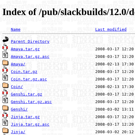
Index of /pub/slackbuilds/12.0/
Name
Last modified
Parent Directory
Amaya.tar.gz
Amaya.tar.gz.asc
Amaya/
Coin.tar.gz
Coin.tar.gz.asc
Coin/
Genshi.tar.gz
Genshi.tar.gz.asc
Genshi/
Jinja.tar.gz
Jinja.tar.gz.asc
Jinja/