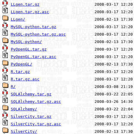
LLgen.tar.gz
LLgen.tar.gz.asc
LLgen/
MySQL-python.tar.gz
MySQL-python.tar.gz.asc
MySQL-python/
PyOpenGL.tar.gz
PyOpenGL.tar.gz.asc
PyOpenGL/
R.tar.gz
R.tar.gz.asc
R/
SQLAlchemy.tar.gz
SQLAlchemy.tar.gz.asc
SQLAlchemy/
SilverCity.tar.gz
SilverCity.tar.gz.asc
SilverCity/