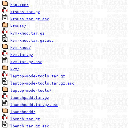
ksplice/
ktsuss.tar.gz
ktsuss.tar.gz.asc
ktsuss/
kvm-kmod.tar.gz
kvm-kmod.tar.gz.asc
kvm-kmod/
kvm.tar.gz
kvm.tar.gz.asc
kvm/
laptop-mode-tools.tar.gz
laptop-mode-tools.tar.gz.asc
laptop-mode-tools/
launchpadd.tar.gz
launchpadd.tar.gz.asc
launchpadd/
lbench.tar.gz
lbench.tar.gz.asc