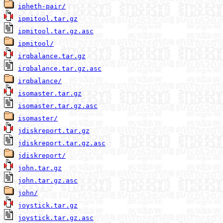
ipheth-pair/
ipmitool.tar.gz
ipmitool.tar.gz.asc
ipmitool/
irqbalance.tar.gz
irqbalance.tar.gz.asc
irqbalance/
isomaster.tar.gz
isomaster.tar.gz.asc
isomaster/
jdiskreport.tar.gz
jdiskreport.tar.gz.asc
jdiskreport/
john.tar.gz
john.tar.gz.asc
john/
joystick.tar.gz
joystick.tar.gz.asc