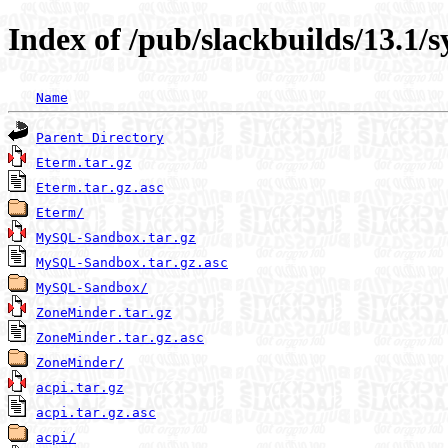
Index of /pub/slackbuilds/13.1/
Name
Parent Directory
Eterm.tar.gz
Eterm.tar.gz.asc
Eterm/
MySQL-Sandbox.tar.gz
MySQL-Sandbox.tar.gz.asc
MySQL-Sandbox/
ZoneMinder.tar.gz
ZoneMinder.tar.gz.asc
ZoneMinder/
acpi.tar.gz
acpi.tar.gz.asc
acpi/