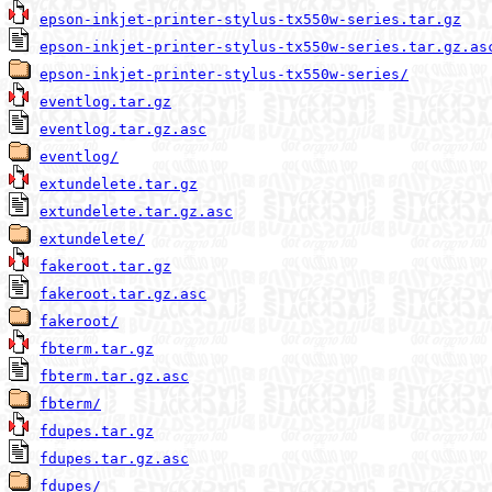
epson-inkjet-printer-stylus-tx550w-series.tar.gz
epson-inkjet-printer-stylus-tx550w-series.tar.gz.as
epson-inkjet-printer-stylus-tx550w-series/
eventlog.tar.gz
eventlog.tar.gz.asc
eventlog/
extundelete.tar.gz
extundelete.tar.gz.asc
extundelete/
fakeroot.tar.gz
fakeroot.tar.gz.asc
fakeroot/
fbterm.tar.gz
fbterm.tar.gz.asc
fbterm/
fdupes.tar.gz
fdupes.tar.gz.asc
fdupes/