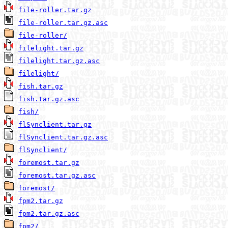
file-roller.tar.gz
file-roller.tar.gz.asc
file-roller/
filelight.tar.gz
filelight.tar.gz.asc
filelight/
fish.tar.gz
fish.tar.gz.asc
fish/
flSynclient.tar.gz
flSynclient.tar.gz.asc
flSynclient/
foremost.tar.gz
foremost.tar.gz.asc
foremost/
fpm2.tar.gz
fpm2.tar.gz.asc
fpm2/