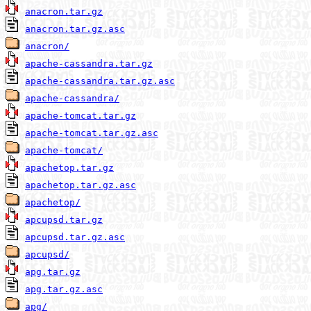
anacron.tar.gz
anacron.tar.gz.asc
anacron/
apache-cassandra.tar.gz
apache-cassandra.tar.gz.asc
apache-cassandra/
apache-tomcat.tar.gz
apache-tomcat.tar.gz.asc
apache-tomcat/
apachetop.tar.gz
apachetop.tar.gz.asc
apachetop/
apcupsd.tar.gz
apcupsd.tar.gz.asc
apcupsd/
apg.tar.gz
apg.tar.gz.asc
apg/