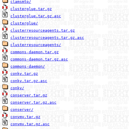
clamsmtp/
clusterglue.tar.gz
clusterglue.tar.gz.asc
clusterglue/
clusterresourceagents.tar.gz
clusterresourceagents.tar.gz.asc
clusterresourceagents/
commons-daemon.tar.gz
commons-daemon.tar.gz.asc
commons-daemon/
conky.tar.gz
conky.tar.gz.asc
conky/
conserver.tar.gz
conserver.tar.gz.asc
conserver/
convmv.tar.gz
convmv.tar.gz.asc